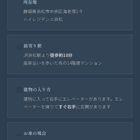
📍
所在地
静岡県浜松市中央区海老塚1-9
ハイレジデンス浜松
🚉
最寄り駅
JR浜松駅より
徒歩約10分
高架沿いを歩いた先の14階建マンション
🏢
建物の入り方
建物に入って右手にエレベーターがあります。エレ
ベーターを降りて
すぐ右手
に玄関があります
🚗
お車の場合